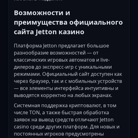
Возможности и
преимущества официального
сайта Jetton казино
Платформа Jetton предлагает большое
разнообразие возможностей — от
классических игровых автоматов и live-
дилеров до экспресс-игр с уникальными
режимами. Официальный сайт доступен как
через браузер, так и с мобильных устройств
— все элементы интерфейса интуитивны и
выводятся корректно на любых экранах.
Системная поддержка криптовалют, в том
числе TON, а также быстрая обработка
заявок на вывод средств отличают Jetton
casino среди других платформ. Для новых и
постоянных игроков предусмотрены