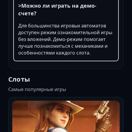
>Можно ли играть на демо-
счете?
Для большинства игровых автоматов
доступен режим ознакомительной игры
без вложений. Демо-режим помогает
лучше познакомиться с механиками и
особенностями каждого слота.
Слоты
Самые популярные игры