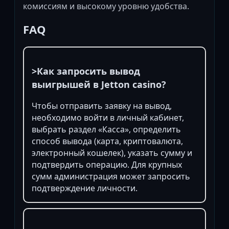
комиссиям и высокому уровню удобства.
FAQ
>Как запросить вывод
выигрышей в Jetton casino?
Чтобы отправить заявку на вывод,
необходимо войти в личный кабинет,
выбрать раздел «Касса», определить
способ вывода (карта, криптовалюта,
электронный кошелек), указать сумму и
подтвердить операцию. Для крупных
сумм администрация может запросить
подтверждение личности.