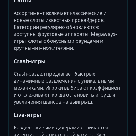
Слоты
Ассортимент включает классические и
новые слоты известных провайдеров.
Категории регулярно обновляются:
доступны фруктовые аппараты, Megaways-
игры, слоты с бонусными раундами и
крупными множителями.
Crash-игры
Crash-раздел предлагает быстрые
динамичные развлечения с уникальными
механиками. Игроки выбирают коэффициент
и отслеживают, когда остановить игру для
увеличения шансов на выигрыш.
Live-игры
Раздел с живыми дилерами отличается
аутентичной атмосферой казино. Здесь