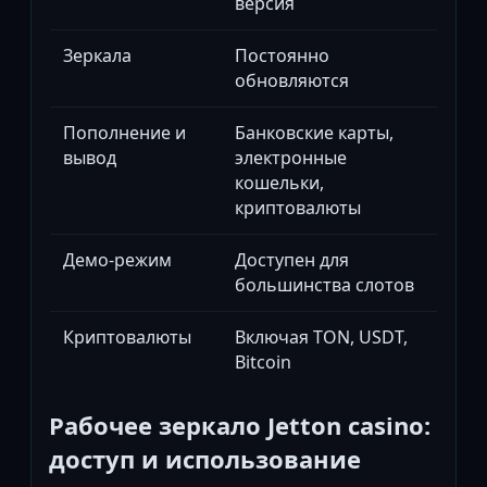
версия
Зеркала
Постоянно
обновляются
Пополнение и
Банковские карты,
вывод
электронные
кошельки,
криптовалюты
Демо-режим
Доступен для
большинства слотов
Криптовалюты
Включая TON, USDT,
Bitcoin
Рабочее зеркало Jetton casino:
доступ и использование