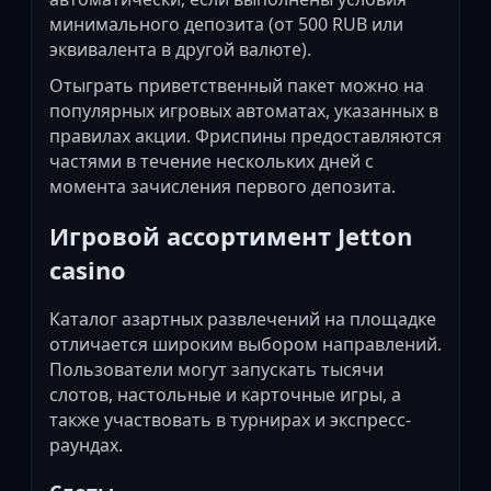
минимального депозита (от 500 RUB или
эквивалента в другой валюте).
Отыграть приветственный пакет можно на
популярных игровых автоматах, указанных в
правилах акции. Фриспины предоставляются
частями в течение нескольких дней с
момента зачисления первого депозита.
Игровой ассортимент Jetton
casino
Каталог азартных развлечений на площадке
отличается широким выбором направлений.
Пользователи могут запускать тысячи
слотов, настольные и карточные игры, а
также участвовать в турнирах и экспресс-
раундах.